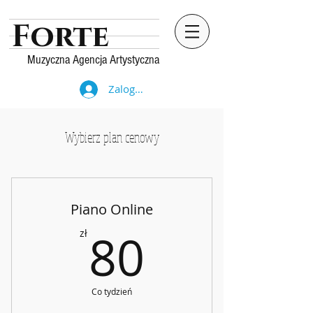
Forte
Muzyczna Agencja Artystyczna
Zaloguj się
Wybierz plan cenowy
Piano Online
80zł
80
zł
Co tydzień