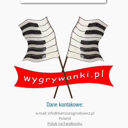
Dane kontakowe:
e-mail:
info@bartoszogrodowicz.pl
Poland
Polub na Facebooku